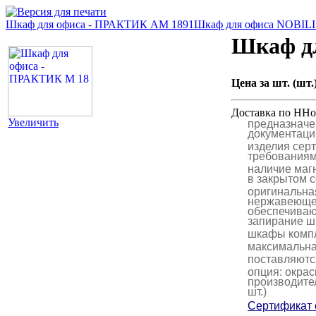
Шкаф для офиса - ПРАКТИК AM 1891
Шкаф для офиса NOBIL
Шкаф д
Цена за шт. (шт.)
Доставка по ННо
Увеличить
предназначе
документаци
изделия сер
требованиям
наличие маг
в закрытом 
оригинальная
нержавеющей
обеспечиваю
запирание 
шкафы комп
максимальная
поставляютс
опция: окрас
производител
шт.)
Сертификат 